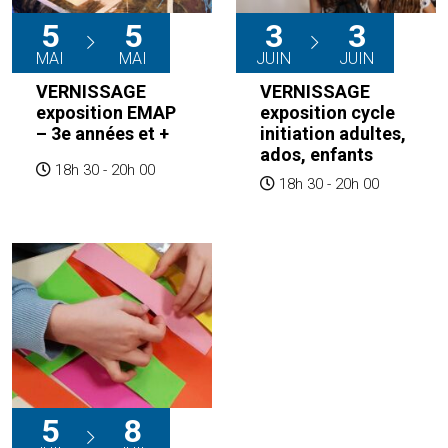
5
5
3
3
MAI
MAI
JUIN
JUIN
VERNISSAGE
VERNISSAGE
exposition EMAP
exposition cycle
– 3e années et +
initiation adultes,
ados, enfants
18h 30 - 20h 00
18h 30 - 20h 00
5
8