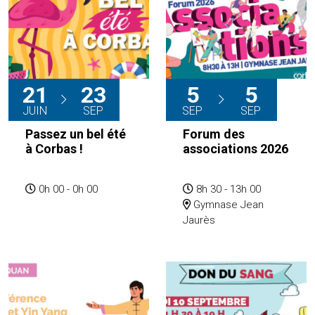
21
23
5
5
JUIN
SEP
SEP
SEP
Passez un bel été
Forum des
à Corbas !
associations 2026
0h 00 - 0h 00
8h 30 - 13h 00
Gymnase Jean
Jaurès