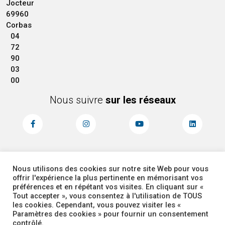
Jocteur
69960
Corbas
04
72
90
03
00
Nous suivre
sur les réseaux
Nous utilisons des cookies sur notre site Web pour vous
MENTIONS LÉGALES
ACCESSIBILITÉ
offrir l'expérience la plus pertinente en mémorisant vos
PLAN DU SITE
ADMINISTRATEUR
préférences et en répétant vos visites. En cliquant sur «
Tout accepter », vous consentez à l'utilisation de TOUS
les cookies. Cependant, vous pouvez visiter les «
COOKIES
Paramètres des cookies » pour fournir un consentement
contrôlé.