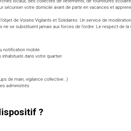
hés locaux, des collectes de vêtements, de fournitures scolaires… 
 sécuriser votre domicile avant de partir en vacances et apprenez
 l’objet de Voisins Vigilants et Solidaires. Un service de modératio
 ne se substituent jamais aux forces de l’ordre. Le respect de la v
u notification mobile
inhabituels dans votre quartier
ups de main, vigilance collective…)
ses administrés
ispositif ?