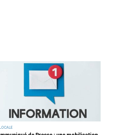
 LOCALE
mmuniqué de Presse : une mobilisation