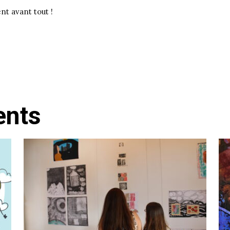
nt avant tout !
ents