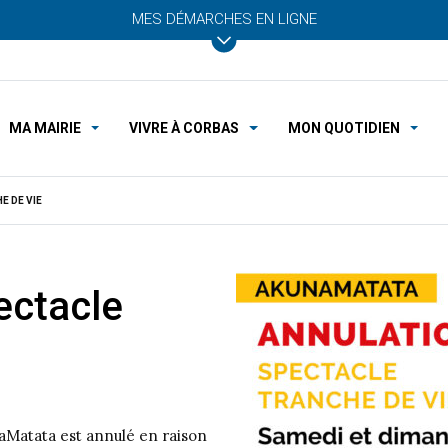
MES DÉMARCHES EN LIGNE
MA MAIRIE
VIVRE À CORBAS
MON QUOTIDIEN
E DE VIE
ctacle
aMatata est annulé en raison