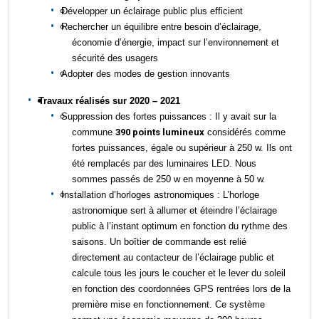
Développer un éclairage public plus efficient
Rechercher un équilibre entre besoin d’éclairage,
économie d’énergie, impact sur l’environnement et
sécurité des usagers
Adopter des modes de gestion innovants
T
ravaux réalisés sur 2020 – 2021
Suppression des fortes puissances :
Il y avait sur la
commune
390 point
s
lumineux
considérés
comme
fortes puissances, égale ou supérieur à 250 w. Ils ont
été remplacés par des luminaires LED.
Nous
sommes passés de 250 w en moyenne à 50 w.
I
nstallation d’horloge
s
astronomiques :
L’horloge
astronomique sert à allumer et éteindre l’éclairage
public à l’instant optimum en fonction du rythme des
saisons.
Un boîtier de commande est relié
directement au contacteur de l’éclairage public et
calcule
tous les jours le coucher et le lever du soleil
en fonction des
coordonnées GPS rentrées lors de la
première mise en fonctionnement.
C
e système