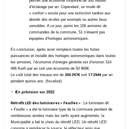
permet une économie moyenne de 300 heures
d’éclairage par an. Cependant, un mode dit
« confort » existe pour une extinction tardive aux
abords des écoles par exemple
ou autres lieux
sensibles.
A
ce jour, p
armi les 106
armoires
de
commandes de la commune,
51 n’étaient pas
équipées d’horloges astronomique
s
.
En conclusion, après avoir remplacé toutes les fortes
puissances et installé des horloges astronomiques dans toutes
les armoires, l’économie d’énergie générée est d’environ 314
496 Kw/h par an soit une économie de 50 968€.
Le coût total des travaux est de
250 397€
soit
17 294€
par an
pendant quinze ans. (fiscalisé)
En prévision sur 2022
Rétrofit LED des luminaires «
F
euilles » :
Le luminaire
dit
«
F
euille »
a été le luminaire type de la commune pendant de
nombreuses
années mais
les tarifs ayant augmentés, la
Municipalité a fait le choix du rétrofit LED.
Un
r
étrofit LED
consiste à remplacer la source, le réflecteur ainsi que