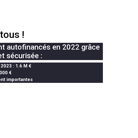
tous !
nt autofinancés en 2022 grâce
t sécurisée :
2023 : 1.6 M €
000 €
ent importantes