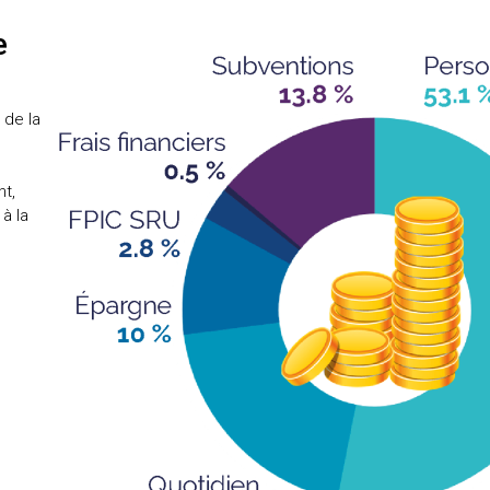
e
 de la
,
nt,
à la