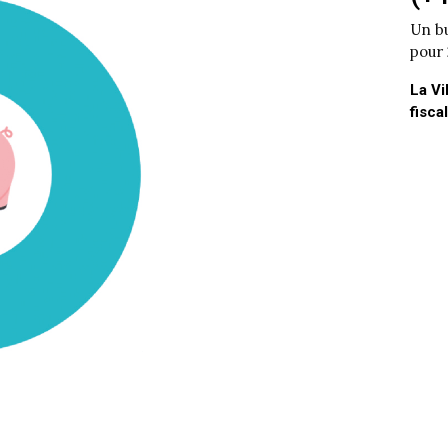
Un bu
pour
La Vi
fisca