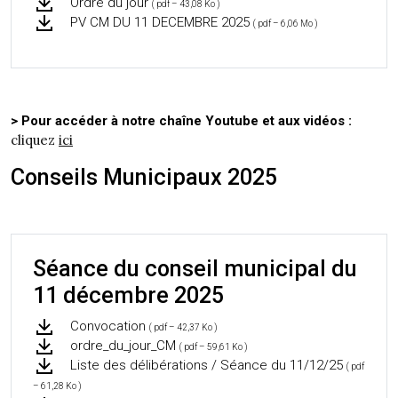
Ordre du jour
( pdf – 43,08 Ko )
PV CM DU 11 DECEMBRE 2025
( pdf – 6,06 Mo )
> Pour accéder à notre chaîne Youtube et aux vidéos :
cliquez
ici
Conseils Municipaux 2025
Séance du conseil municipal du
11 décembre 2025
Convocation
( pdf – 42,37 Ko )
ordre_du_jour_CM
( pdf – 59,61 Ko )
Liste des délibérations / Séance du 11/12/25
( pdf
– 61,28 Ko )