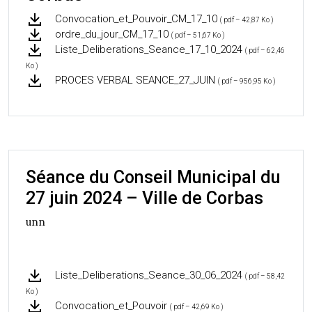
Convocation_et_Pouvoir_CM_17_10
( pdf – 42,87 Ko )
ordre_du_jour_CM_17_10
( pdf – 51,67 Ko )
Liste_Deliberations_Seance_17_10_2024
( pdf – 62,46
Ko )
PROCES VERBAL SEANCE_27_JUIN
( pdf – 956,95 Ko )
Séance du Conseil Municipal du
27 juin 2024 – Ville de Corbas
unn
Liste_Deliberations_Seance_30_06_2024
( pdf – 58,42
Ko )
Convocation_et_Pouvoir
( pdf – 42,69 Ko )