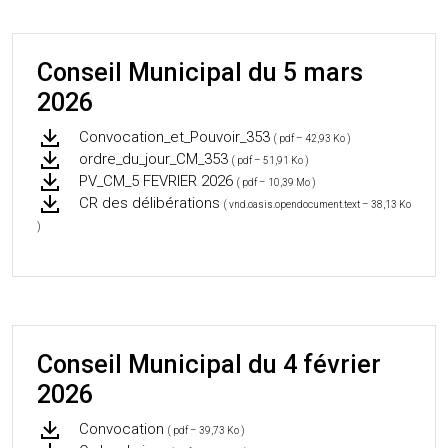
Conseil Municipal du 5 mars
2026
Convocation_et_Pouvoir_353
( pdf – 42,93 Ko )
ordre_du_jour_CM_353
( pdf – 51,91 Ko )
PV_CM_5 FEVRIER 2026
( pdf – 10,39 Mo )
CR des délibérations
( vnd.oasis.opendocument.text – 38,13 Ko
)
Conseil Municipal du 4 février
2026
Convocation
( pdf – 39,73 Ko )