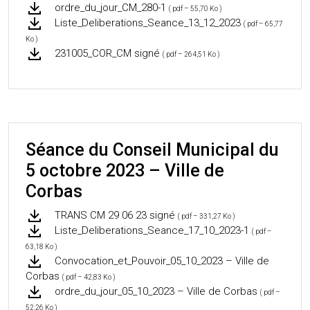
ordre_du_jour_CM_280-1
( pdf – 55,70 Ko )
Liste_Deliberations_Seance_13_12_2023
( pdf – 65,77
Ko )
231005_COR_CM signé
( pdf – 264,51 Ko )
Séance du Conseil Municipal du
5 octobre 2023 – Ville de
Corbas
TRANS CM 29 06 23 signé
( pdf – 331,27 Ko )
Liste_Deliberations_Seance_17_10_2023-1
( pdf –
63,18 Ko )
Convocation_et_Pouvoir_05_10_2023 – Ville de
Corbas
( pdf – 42,83 Ko )
ordre_du_jour_05_10_2023 – Ville de Corbas
( pdf –
52,26 Ko )