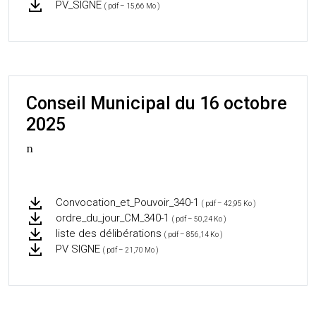
PV_SIGNE
( pdf – 15,66 Mo )
Conseil Municipal du 16 octobre
2025
n
Convocation_et_Pouvoir_340-1
( pdf – 42,95 Ko )
ordre_du_jour_CM_340-1
( pdf – 50,24 Ko )
liste des délibérations
( pdf – 856,14 Ko )
PV SIGNE
( pdf – 21,70 Mo )