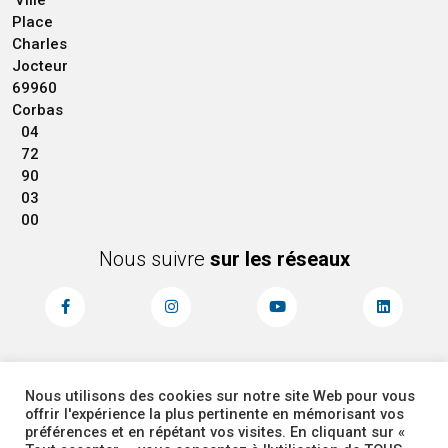
Ville
Place
Charles
Jocteur
69960
Corbas
04
72
90
03
00
Nous suivre
sur les réseaux
Nous utilisons des cookies sur notre site Web pour vous
MENTIONS LÉGALES
ACCESSIBILITÉ
offrir l'expérience la plus pertinente en mémorisant vos
PLAN DU SITE
ADMINISTRATEUR
préférences et en répétant vos visites. En cliquant sur «