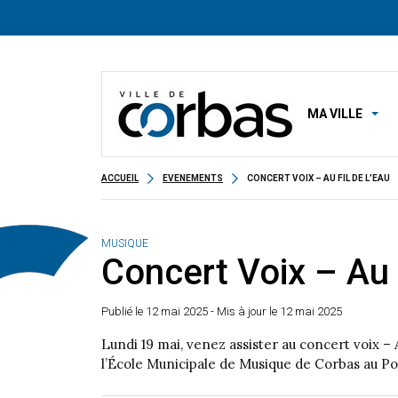
MA VILLE
ACCUEIL
EVENEMENTS
CONCERT VOIX – AU FIL DE L’EAU
MUSIQUE
Concert Voix – Au f
Publié le
12 mai 2025
- Mis à jour le 12 mai 2025
Lundi 19 mai, venez assister au concert voix – A
l’École Municipale de Musique de Corbas au Pol