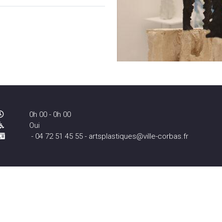
0h 00 - 0h 00
Oui
- 04 72 51 45 55 - artsplastiques@ville-corbas.fr