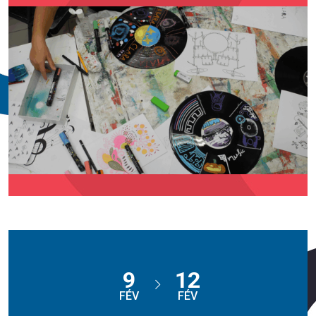
9
12
FÉV
FÉV