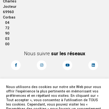
Charles
Jocteur
69960
Corbas
04
72
90
03
00
Nous suivre
sur les réseaux
Nous utilisons des cookies sur notre site Web pour vous
MENTIONS LÉGALES
ACCESSIBILITÉ
offrir l'expérience la plus pertinente en mémorisant vos
PLAN DU SITE
ADMINISTRATEUR
préférences et en répétant vos visites. En cliquant sur «
Tout accepter », vous consentez à l'utilisation de TOUS
les cookies. Cependant, vous pouvez visiter les «
COOKIES
Paramètres des cookies » pour fournir un consentement