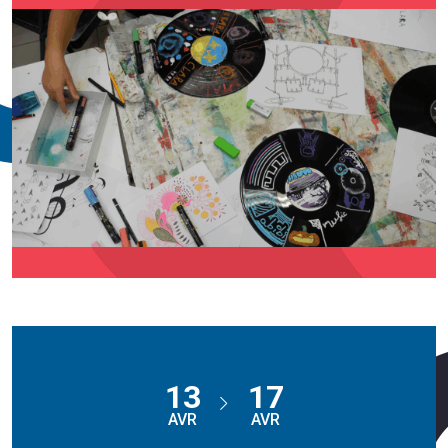
13
17
AVR
AVR