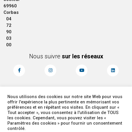
69960
Corbas
04
72
90
03
00
Nous suivre
sur les réseaux
Nous utilisons des cookies sur notre site Web pour vous
MENTIONS LÉGALES
ACCESSIBILITÉ
offrir l'expérience la plus pertinente en mémorisant vos
PLAN DU SITE
ADMINISTRATEUR
préférences et en répétant vos visites. En cliquant sur «
Tout accepter », vous consentez à l'utilisation de TOUS
les cookies. Cependant, vous pouvez visiter les «
COOKIES
Paramètres des cookies » pour fournir un consentement
contrôlé.