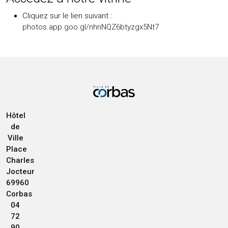
Cliquez sur le lien suivant :
photos.app.goo.gl/nhnNQZ6btyzgx5Nt7
Hôtel
de
Ville
Place
Charles
Jocteur
69960
Corbas
04
72
90