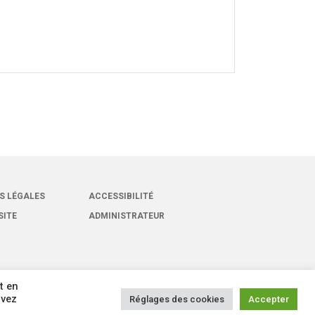
S LÉGALES
ACCESSIBILITÉ
SITE
ADMINISTRATEUR
t en
uvez
Réglages des cookies
Accepter
oits réservés -
Site réalisé par
Intuitiv Interactive