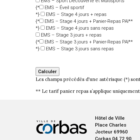
EMS – Sport Découverte et Multisports
{*
EMS – Éveil sportif
*}
EMS – Stage 4 jours + repas
{*
EMS – Stage 4 jours + Panier-Repas PAI**
*}
EMS – Stage 4 jours sans repas
EMS – Stage 3 jours + repas
{*
EMS – Stage 3 jours + Panier-Repas PAI**
*}
EMS – Stage 3 jours sans repas
Les champs précédés d'une astérisque (*) sont
** Le tarif panier repas s’applique uniquement 
Hôtel de Ville
Place Charles
Jocteur
69960
Corbas
04 72 90