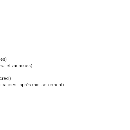
ces)
edi et vacances)
credi)
vacances - après-midi seulement)