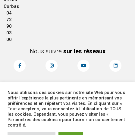
Corbas
04
72
90
03
00
Nous suivre
sur les réseaux
Nous utilisons des cookies sur notre site Web pour vous
MENTIONS LÉGALES
ACCESSIBILITÉ
offrir l'expérience la plus pertinente en mémorisant vos
PLAN DU SITE
ADMINISTRATEUR
préférences et en répétant vos visites. En cliquant sur «
Tout accepter », vous consentez à l'utilisation de TOUS
les cookies. Cependant, vous pouvez visiter les «
COOKIES
Paramètres des cookies » pour fournir un consentement
contrôlé.