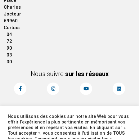
Place
Charles
Jocteur
69960
Corbas
04
72
90
03
00
Nous suivre
sur les réseaux
Nous utilisons des cookies sur notre site Web pour vous
MENTIONS LÉGALES
ACCESSIBILITÉ
offrir l'expérience la plus pertinente en mémorisant vos
PLAN DU SITE
ADMINISTRATEUR
préférences et en répétant vos visites. En cliquant sur «
Tout accepter », vous consentez à l'utilisation de TOUS
les cookies. Cependant, vous pouvez visiter les «