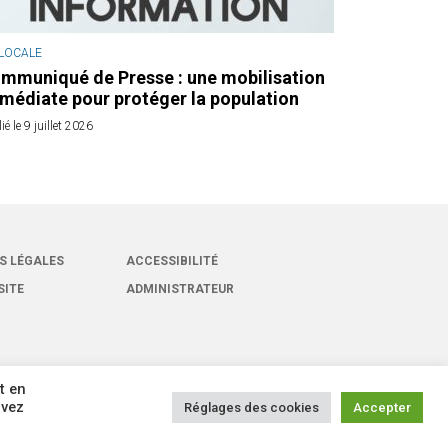
 LOCALE
mmuniqué de Presse : une mobilisation
médiate pour protéger la population
ié le 9 juillet 2026
S LÉGALES
ACCESSIBILITÉ
SITE
ADMINISTRATEUR
t en
uvez
Réglages des cookies
Accepter
oits réservés -
Site réalisé par
Intuitiv Interactive