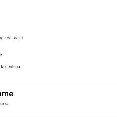
:
age de projet
et
n de contenu
amme
6,38 Ko )