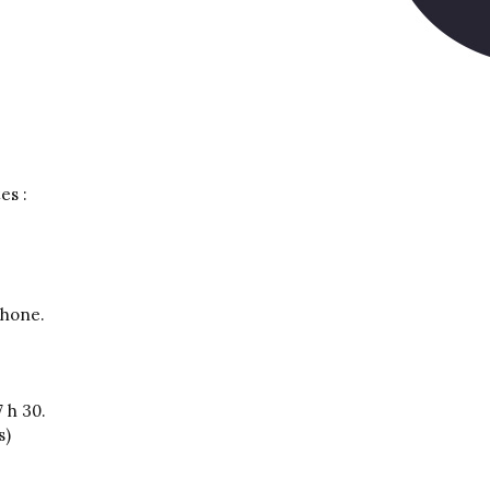
es :
phone.
7 h 30.
s)