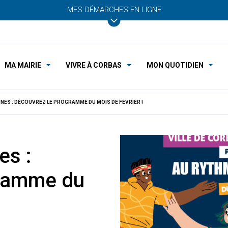
MES DÉMARCHES EN LIGNE
MA MAIRIE
VIVRE À CORBAS
MON QUOTIDIEN
UNES : DÉCOUVREZ LE PROGRAMME DU MOIS DE FÉVRIER !
es :
gramme du