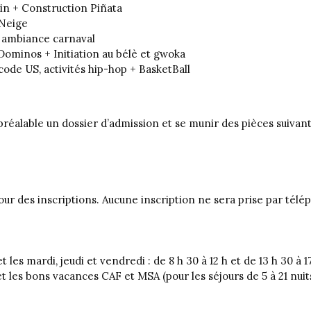
ain + Construction Piñata
 Neige
té ambiance carnaval
e Dominos + Initiation au bélè et gwoka
code US, activités hip-hop + BasketBall
u préalable un dossier d’admission et se munir des pièces suivant
our des inscriptions. Aucune inscription ne sera prise par télé
t les mardi, jeudi et vendredi : de 8 h 30 à 12 h et de 13 h 30 à 1
 les bons vacances CAF et MSA (pour les séjours de 5 à 21 nuit