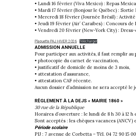
• Lundi 16 février (Viva Mexico) : Repas Mexic
• Mardi 17 février (Bonjour le Québec) : Sortie
• Mercredi 18 février (Journée Brésil) : Activi
• Jeudi 19 février (Air’ Caraibes) : Concours d
• Vendredi 20 février (New-York City) : Dress-
Plaquette PAJ HIVER 2026
Télécharger
ADMISSION ANNUELLE
Pour participer aux activités, il faut remplir a
• photocopie du carnet de vaccination,
• justificatif de domicile de moins de 3 mois,
• attestation d’assurance,
• attestation CAF récente.
Aucun dossier d’admission ne sera accepté le j
RÈGLEMENT À LA DEJS « MAIRIE 1860 »
30 rue de la République
Horaires d’ouverture : le lundi de 8 h 30 à 12 h e
Sont acceptés : les chèques vacances (ANCV) et
Période scolaire
PIJ : 7 avenue de Corbetta – Tél. 04 72 90 15 00