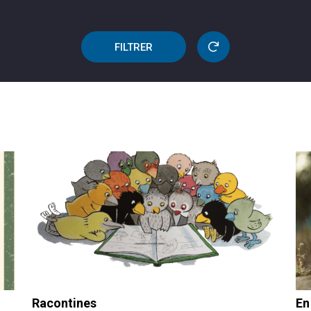
FILTRER
Racontines
En