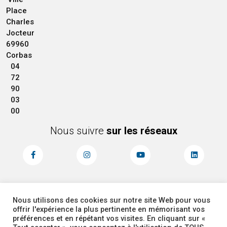
Place
Charles
Jocteur
69960
Corbas
04
72
90
03
00
Nous suivre
sur les réseaux
Nous utilisons des cookies sur notre site Web pour vous
MENTIONS LÉGALES
ACCESSIBILITÉ
offrir l'expérience la plus pertinente en mémorisant vos
PLAN DU SITE
ADMINISTRATEUR
préférences et en répétant vos visites. En cliquant sur «