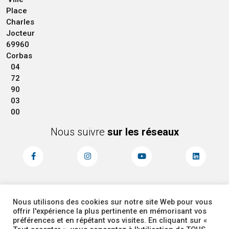
Place
Charles
Jocteur
69960
Corbas
04
72
90
03
00
Nous suivre
sur les réseaux
Nous utilisons des cookies sur notre site Web pour vous
MENTIONS LÉGALES
ACCESSIBILITÉ
offrir l'expérience la plus pertinente en mémorisant vos
PLAN DU SITE
ADMINISTRATEUR
préférences et en répétant vos visites. En cliquant sur «