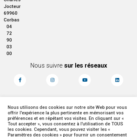
Jocteur
69960
Corbas
04
72
90
03
00
Nous suivre
sur les réseaux
Nous utilisons des cookies sur notre site Web pour vous
MENTIONS LÉGALES
ACCESSIBILITÉ
offrir l'expérience la plus pertinente en mémorisant vos
PLAN DU SITE
ADMINISTRATEUR
préférences et en répétant vos visites. En cliquant sur «
Tout accepter », vous consentez à l'utilisation de TOUS
les cookies. Cependant, vous pouvez visiter les «
COOKIES
Paramètres des cookies » pour fournir un consentement