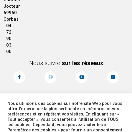
Jocteur
69960
Corbas
04
72
90
03
00
Nous suivre
sur les réseaux
Nous utilisons des cookies sur notre site Web pour vous
MENTIONS LÉGALES
ACCESSIBILITÉ
offrir l'expérience la plus pertinente en mémorisant vos
PLAN DU SITE
ADMINISTRATEUR
préférences et en répétant vos visites. En cliquant sur «
Tout accepter », vous consentez à l'utilisation de TOUS
les cookies. Cependant, vous pouvez visiter les «
COOKIES
Paramètres des cookies » pour fournir un consentement