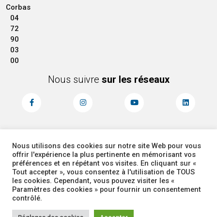
Corbas
04
72
90
03
00
Nous suivre
sur les réseaux
Nous utilisons des cookies sur notre site Web pour vous
MENTIONS LÉGALES
ACCESSIBILITÉ
offrir l'expérience la plus pertinente en mémorisant vos
PLAN DU SITE
ADMINISTRATEUR
préférences et en répétant vos visites. En cliquant sur «
Tout accepter », vous consentez à l'utilisation de TOUS
les cookies. Cependant, vous pouvez visiter les «
COOKIES
Paramètres des cookies » pour fournir un consentement
contrôlé.