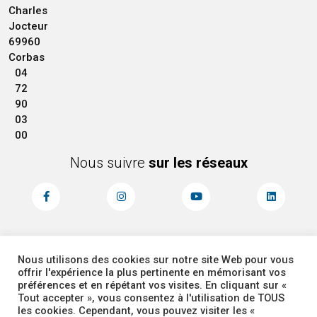
Charles
Jocteur
69960
Corbas
04
72
90
03
00
Nous suivre
sur les réseaux
Nous utilisons des cookies sur notre site Web pour vous
MENTIONS LÉGALES
ACCESSIBILITÉ
offrir l'expérience la plus pertinente en mémorisant vos
PLAN DU SITE
ADMINISTRATEUR
préférences et en répétant vos visites. En cliquant sur «
Tout accepter », vous consentez à l'utilisation de TOUS
les cookies. Cependant, vous pouvez visiter les «
COOKIES