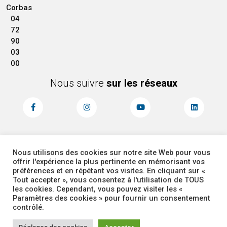
Corbas
04
72
90
03
00
Nous suivre
sur les réseaux
Nous utilisons des cookies sur notre site Web pour vous
MENTIONS LÉGALES
ACCESSIBILITÉ
offrir l'expérience la plus pertinente en mémorisant vos
PLAN DU SITE
ADMINISTRATEUR
préférences et en répétant vos visites. En cliquant sur «
Tout accepter », vous consentez à l'utilisation de TOUS
les cookies. Cependant, vous pouvez visiter les «
COOKIES
Paramètres des cookies » pour fournir un consentement
contrôlé.