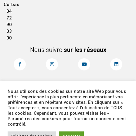
Corbas
04
72
90
03
00
Nous suivre
sur les réseaux
Nous utilisons des cookies sur notre site Web pour vous
MENTIONS LÉGALES
ACCESSIBILITÉ
offrir l'expérience la plus pertinente en mémorisant vos
PLAN DU SITE
ADMINISTRATEUR
préférences et en répétant vos visites. En cliquant sur «
Tout accepter », vous consentez à l'utilisation de TOUS
les cookies. Cependant, vous pouvez visiter les «
COOKIES
Paramètres des cookies » pour fournir un consentement
contrôlé.