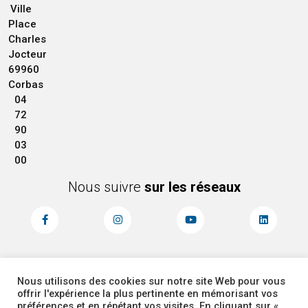
Ville
Place
Charles
Jocteur
69960
Corbas
04
72
90
03
00
Nous suivre
sur les réseaux
Nous utilisons des cookies sur notre site Web pour vous
MENTIONS LÉGALES
ACCESSIBILITÉ
offrir l'expérience la plus pertinente en mémorisant vos
PLAN DU SITE
ADMINISTRATEUR
préférences et en répétant vos visites. En cliquant sur «