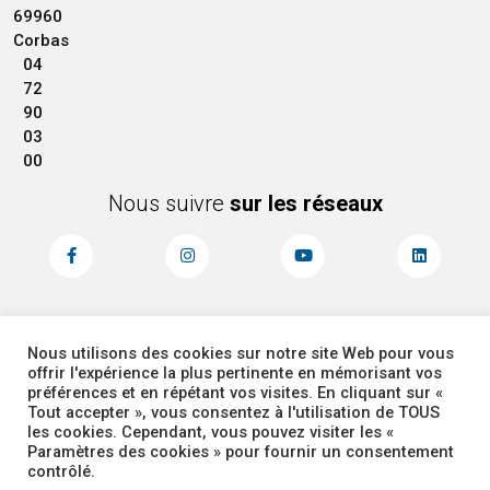
69960
Corbas
04
72
90
03
00
Nous suivre
sur les réseaux
Nous utilisons des cookies sur notre site Web pour vous
MENTIONS LÉGALES
ACCESSIBILITÉ
offrir l'expérience la plus pertinente en mémorisant vos
PLAN DU SITE
ADMINISTRATEUR
préférences et en répétant vos visites. En cliquant sur «
Tout accepter », vous consentez à l'utilisation de TOUS
les cookies. Cependant, vous pouvez visiter les «
COOKIES
Paramètres des cookies » pour fournir un consentement
contrôlé.