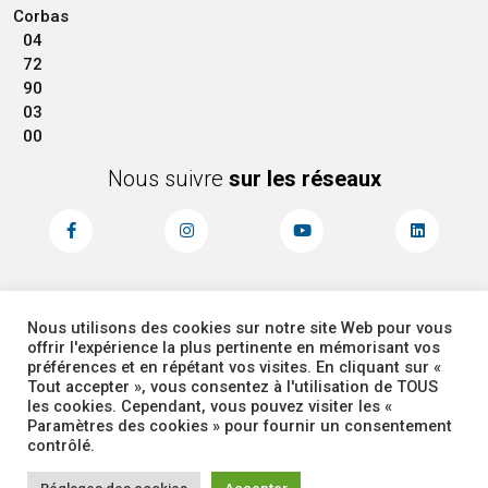
Corbas
04
72
90
03
00
Nous suivre
sur les réseaux
Nous utilisons des cookies sur notre site Web pour vous
MENTIONS LÉGALES
ACCESSIBILITÉ
offrir l'expérience la plus pertinente en mémorisant vos
PLAN DU SITE
ADMINISTRATEUR
préférences et en répétant vos visites. En cliquant sur «
Tout accepter », vous consentez à l'utilisation de TOUS
les cookies. Cependant, vous pouvez visiter les «
COOKIES
Paramètres des cookies » pour fournir un consentement
contrôlé.