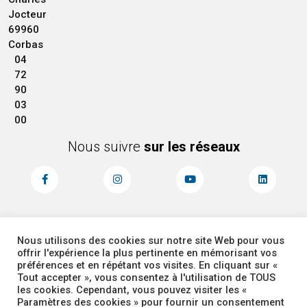
Jocteur
69960
Corbas
04
72
90
03
00
Nous suivre
sur les réseaux
Nous utilisons des cookies sur notre site Web pour vous
MENTIONS LÉGALES
ACCESSIBILITÉ
offrir l'expérience la plus pertinente en mémorisant vos
PLAN DU SITE
ADMINISTRATEUR
préférences et en répétant vos visites. En cliquant sur «
Tout accepter », vous consentez à l'utilisation de TOUS
les cookies. Cependant, vous pouvez visiter les «
COOKIES
Paramètres des cookies » pour fournir un consentement