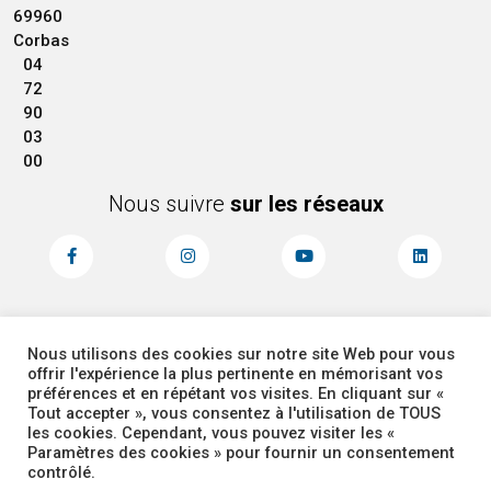
69960
Corbas
04
72
90
03
00
Nous suivre
sur les réseaux
Nous utilisons des cookies sur notre site Web pour vous
MENTIONS LÉGALES
ACCESSIBILITÉ
offrir l'expérience la plus pertinente en mémorisant vos
PLAN DU SITE
ADMINISTRATEUR
préférences et en répétant vos visites. En cliquant sur «
Tout accepter », vous consentez à l'utilisation de TOUS
les cookies. Cependant, vous pouvez visiter les «
COOKIES
Paramètres des cookies » pour fournir un consentement
contrôlé.