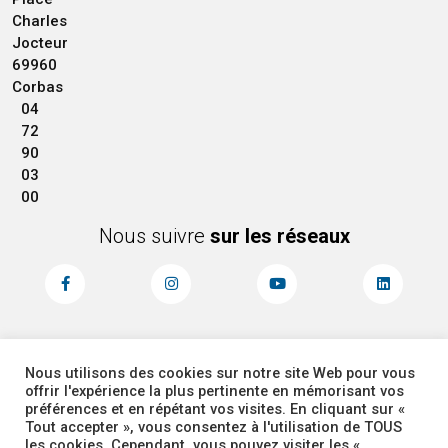
Charles
Jocteur
69960
Corbas
04
72
90
03
00
Nous suivre
sur les réseaux
Nous utilisons des cookies sur notre site Web pour vous
MENTIONS LÉGALES
ACCESSIBILITÉ
offrir l'expérience la plus pertinente en mémorisant vos
PLAN DU SITE
ADMINISTRATEUR
préférences et en répétant vos visites. En cliquant sur «
Tout accepter », vous consentez à l'utilisation de TOUS
les cookies. Cependant, vous pouvez visiter les «