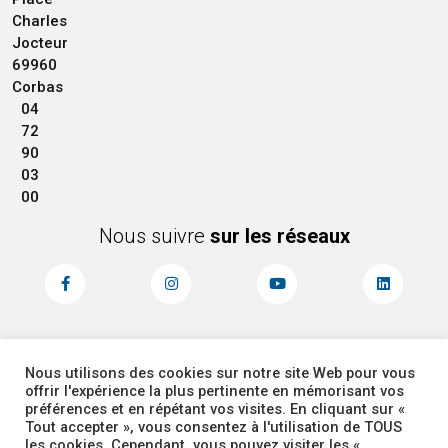
Charles
Jocteur
69960
Corbas
04
72
90
03
00
Nous suivre
sur les réseaux
Nous utilisons des cookies sur notre site Web pour vous
MENTIONS LÉGALES
ACCESSIBILITÉ
offrir l'expérience la plus pertinente en mémorisant vos
PLAN DU SITE
ADMINISTRATEUR
préférences et en répétant vos visites. En cliquant sur «
Tout accepter », vous consentez à l'utilisation de TOUS
les cookies. Cependant, vous pouvez visiter les «