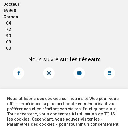
Jocteur
69960
Corbas
04
72
90
03
00
Nous suivre
sur les réseaux
Nous utilisons des cookies sur notre site Web pour vous
MENTIONS LÉGALES
ACCESSIBILITÉ
offrir l'expérience la plus pertinente en mémorisant vos
PLAN DU SITE
ADMINISTRATEUR
préférences et en répétant vos visites. En cliquant sur «
Tout accepter », vous consentez à l'utilisation de TOUS
les cookies. Cependant, vous pouvez visiter les «
COOKIES
Paramètres des cookies » pour fournir un consentement