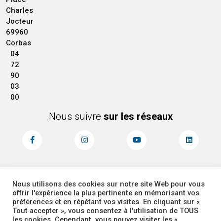
Charles
Jocteur
69960
Corbas
04
72
90
03
00
Nous suivre
sur les réseaux
Nous utilisons des cookies sur notre site Web pour vous
MENTIONS LÉGALES
ACCESSIBILITÉ
offrir l'expérience la plus pertinente en mémorisant vos
PLAN DU SITE
ADMINISTRATEUR
préférences et en répétant vos visites. En cliquant sur «
Tout accepter », vous consentez à l'utilisation de TOUS
les cookies. Cependant, vous pouvez visiter les «