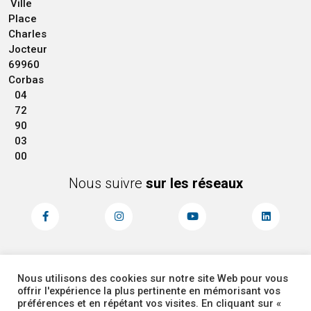
Ville
Place
Charles
Jocteur
69960
Corbas
04
72
90
03
00
Nous suivre
sur les réseaux
Nous utilisons des cookies sur notre site Web pour vous
MENTIONS LÉGALES
ACCESSIBILITÉ
offrir l'expérience la plus pertinente en mémorisant vos
PLAN DU SITE
ADMINISTRATEUR
préférences et en répétant vos visites. En cliquant sur «