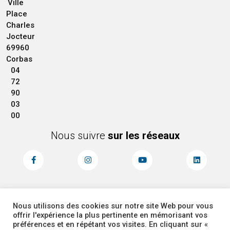
Ville
Place
Charles
Jocteur
69960
Corbas
04
72
90
03
00
Nous suivre
sur les réseaux
Nous utilisons des cookies sur notre site Web pour vous
MENTIONS LÉGALES
ACCESSIBILITÉ
offrir l'expérience la plus pertinente en mémorisant vos
PLAN DU SITE
ADMINISTRATEUR
préférences et en répétant vos visites. En cliquant sur «