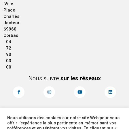
Ville
Place
Charles
Jocteur
69960
Corbas
04
72
90
03
00
Nous suivre
sur les réseaux
Nous utilisons des cookies sur notre site Web pour vous
MENTIONS LÉGALES
ACCESSIBILITÉ
offrir l'expérience la plus pertinente en mémorisant vos
PLAN DU SITE
ADMINISTRATEUR
préférences et en répétant vos visites. En cliquant sur «