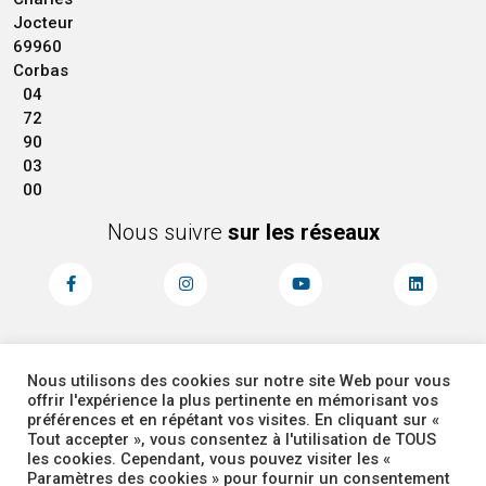
Jocteur
69960
Corbas
04
72
90
03
00
Nous suivre
sur les réseaux
Nous utilisons des cookies sur notre site Web pour vous
MENTIONS LÉGALES
ACCESSIBILITÉ
offrir l'expérience la plus pertinente en mémorisant vos
PLAN DU SITE
ADMINISTRATEUR
préférences et en répétant vos visites. En cliquant sur «
Tout accepter », vous consentez à l'utilisation de TOUS
les cookies. Cependant, vous pouvez visiter les «
COOKIES
Paramètres des cookies » pour fournir un consentement