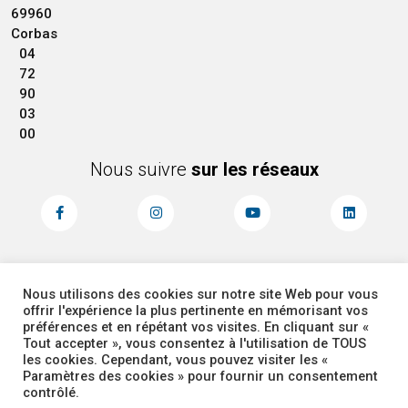
69960
Corbas
04
72
90
03
00
Nous suivre
sur les réseaux
Nous utilisons des cookies sur notre site Web pour vous
MENTIONS LÉGALES
ACCESSIBILITÉ
offrir l'expérience la plus pertinente en mémorisant vos
PLAN DU SITE
ADMINISTRATEUR
préférences et en répétant vos visites. En cliquant sur «
Tout accepter », vous consentez à l'utilisation de TOUS
les cookies. Cependant, vous pouvez visiter les «
COOKIES
Paramètres des cookies » pour fournir un consentement
contrôlé.