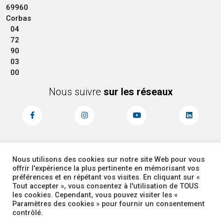
69960
Corbas
04
72
90
03
00
Nous suivre
sur les réseaux
Nous utilisons des cookies sur notre site Web pour vous
MENTIONS LÉGALES
ACCESSIBILITÉ
offrir l'expérience la plus pertinente en mémorisant vos
PLAN DU SITE
ADMINISTRATEUR
préférences et en répétant vos visites. En cliquant sur «
Tout accepter », vous consentez à l'utilisation de TOUS
les cookies. Cependant, vous pouvez visiter les «
COOKIES
Paramètres des cookies » pour fournir un consentement
contrôlé.