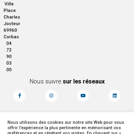
Ville
Place
Charles
Jocteur
69960
Corbas
04
72
90
03
00
Nous suivre
sur les réseaux
Nous utilisons des cookies sur notre site Web pour vous
MENTIONS LÉGALES
ACCESSIBILITÉ
offrir l'expérience la plus pertinente en mémorisant vos
PLAN DU SITE
ADMINISTRATEUR
préférences et en répétant vos visites. En cliquant sur «