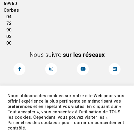
69960
Corbas
04
72
90
03
00
Nous suivre
sur les réseaux
Nous utilisons des cookies sur notre site Web pour vous
MENTIONS LÉGALES
ACCESSIBILITÉ
offrir l'expérience la plus pertinente en mémorisant vos
PLAN DU SITE
ADMINISTRATEUR
préférences et en répétant vos visites. En cliquant sur «
Tout accepter », vous consentez à l'utilisation de TOUS
les cookies. Cependant, vous pouvez visiter les «
COOKIES
Paramètres des cookies » pour fournir un consentement
contrôlé.