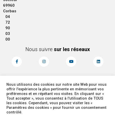
69960
Corbas
04
72
90
03
00
Nous suivre
sur les réseaux
Nous utilisons des cookies sur notre site Web pour vous
MENTIONS LÉGALES
ACCESSIBILITÉ
offrir l'expérience la plus pertinente en mémorisant vos
PLAN DU SITE
ADMINISTRATEUR
préférences et en répétant vos visites. En cliquant sur «
Tout accepter », vous consentez à l'utilisation de TOUS
les cookies. Cependant, vous pouvez visiter les «
COOKIES
Paramètres des cookies » pour fournir un consentement
contrôlé.