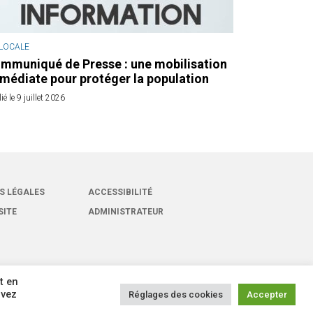
 LOCALE
mmuniqué de Presse : une mobilisation
médiate pour protéger la population
ié le 9 juillet 2026
S LÉGALES
ACCESSIBILITÉ
SITE
ADMINISTRATEUR
t en
uvez
Réglages des cookies
Accepter
oits réservés -
Site réalisé par
Intuitiv Interactive