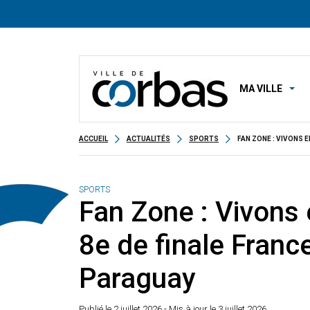
MA VILLE
ACCUEIL
ACTUALITÉS
SPORTS
FAN ZONE : VIVONS 
SPORTS
Fan Zone : Vivons
8e de finale Franc
Paraguay
Publié le
2 juillet 2026
- Mis à jour le 3 juillet 2026