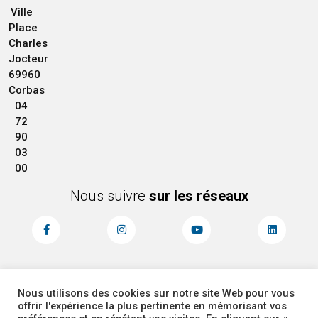
Ville
Place
Charles
Jocteur
69960
Corbas
04
72
90
03
00
Nous suivre
sur les réseaux
Nous utilisons des cookies sur notre site Web pour vous
MENTIONS LÉGALES
ACCESSIBILITÉ
offrir l'expérience la plus pertinente en mémorisant vos
PLAN DU SITE
ADMINISTRATEUR