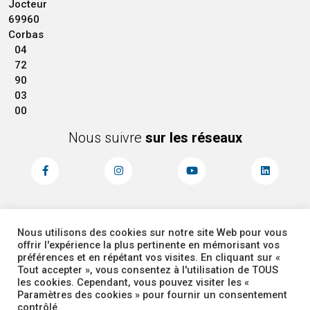
Jocteur
69960
Corbas
04
72
90
03
00
Nous suivre
sur les réseaux
Nous utilisons des cookies sur notre site Web pour vous
MENTIONS LÉGALES
ACCESSIBILITÉ
offrir l'expérience la plus pertinente en mémorisant vos
PLAN DU SITE
ADMINISTRATEUR
préférences et en répétant vos visites. En cliquant sur «
Tout accepter », vous consentez à l'utilisation de TOUS
les cookies. Cependant, vous pouvez visiter les «
COOKIES
Paramètres des cookies » pour fournir un consentement
contrôlé.