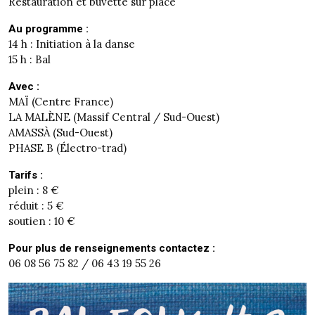
Restauration et buvette sur place
Au programme :
14 h : Initiation à la danse
15 h : Bal
Avec :
MAÏ (Centre France)
LA MALÈNE (Massif Central / Sud-Ouest)
AMASSÀ (Sud-Ouest)
PHASE B (Électro-trad)
Tarifs :
plein : 8 €
réduit : 5 €
soutien : 10 €
Pour plus de renseignements contactez :
06 08 56 75 82 / 06 43 19 55 26